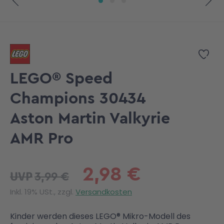
Zum Anfang der Bildgalerie springen
Zur
LEGO® Speed
Champions 30434
Aston Martin Valkyrie
AMR Pro
2,98 €
3,99 €
UVP
Inkl. 19% USt., zzgl.
Versandkosten
Kinder werden dieses LEGO® Mikro-Modell des