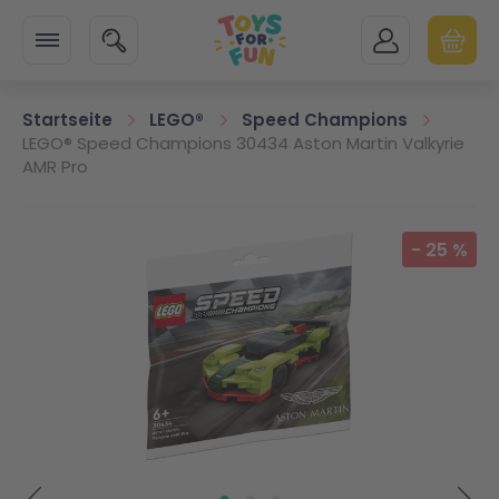
Zur Startseite
SUCHE
MEIN KONTO
WARENK
Minicart
Startseite
LEGO®
Speed Champions
LEGO® Speed Champions 30434 Aston Martin Valkyrie
AMR Pro
Zum Ende der Bildgalerie springen
-
25
%