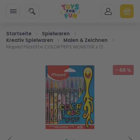
Zur Startseite
SUCHE
MEIN KONTO
WARENK
Minicart
Startseite
Spielwaren
Kreativ Spielwaren
Malen & Zeichnen
Maped Filzstifte COLOR'PEPS MONSTER x 12
Zum Ende der Bildgalerie springen
-
66
%