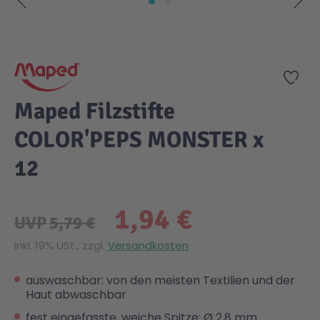
Zum Anfang der Bildgalerie springen
Zur
Maped Filzstifte
COLOR'PEPS MONSTER x
12
1,94 €
UVP
5,79 €
Inkl. 19% USt., zzgl.
Versandkosten
auswaschbar: von den meisten Textilien und der
Haut abwaschbar
fest eingefasste, weiche Spitze: Ø 2,8 mm