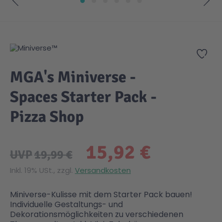
Zum Anfang der Bildgalerie springen
Gesundheit & Pflege
Kinder- & Jugendbücher
Kreativ Spielwaren
Creator
City Life
Zur
Sicherheit
Krimi / Thriller
Kuscheltiere
DC Comics™ Super Heroes
Country
MGA's Miniverse -
Liebesromane
Puppen & Puppenzubehör
Disney
Fairies
Spaces Starter Pack -
Pizza Shop
Sachbücher / Wissen
Puzzle & Legespiele
DUPLO®
Family Fun
15,92 €
Zeit & Reise
Holzspielwaren
Friends
Figures
UVP
19,99 €
Inkl. 19% USt., zzgl.
Versandkosten
Elektronische Spielwaren
Jurassic World™
Fun Stars
Miniverse-Kulisse mit dem Starter Pack bauen!
Individuelle Gestaltungs- und
Kreativ
Harry Potter™
Heroes
Dekorationsmöglichkeiten zu verschiedenen