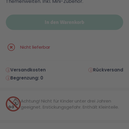
Themenwelten. Inkl. Mini-Zubehör.
Malen & Zeichnen
Marvel™ Super Heroes
Knights
In den Warenkorb
Minecraft™
NOVELMORE
Nicht lieferbar
Minifiguren
Sports Action
NINJAGO®
VW
Versandkosten
Rückversand
Begrenzung: 0
Speed Champions
Wiltopia
Achtung! Nicht für Kinder unter drei Jahren
Star Wars™
Aktion
geeignet. Erstickungsgefahr. Enthält Kleinteile.
Super Mario
Cars