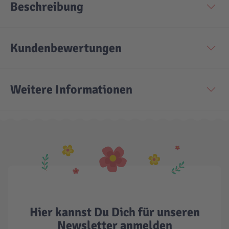
Beschreibung
Technic
Spiel-Ei
Kundenbewertungen
Aktion
Weitere Informationen
Seltene Artikel
LEGO® Blumen
Hier kannst Du Dich für unseren
Newsletter anmelden