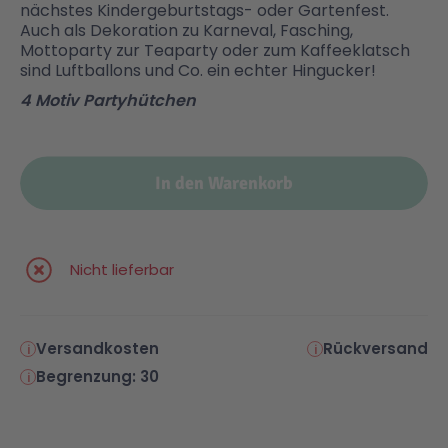
nächstes Kindergeburtstags- oder Gartenfest.
Auch als Dekoration zu Karneval, Fasching,
Malen & Zeichnen
Marvel™ Super Heroes
Knights
Mottoparty zur Teaparty oder zum Kaffeeklatsch
sind Luftballons und Co. ein echter Hingucker!
4 Motiv Partyhütchen
Minecraft™
NOVELMORE
Minifiguren
Sports Action
In den Warenkorb
NINJAGO®
VW
Nicht lieferbar
Speed Champions
Wiltopia
Versandkosten
Rückversand
Star Wars™
Aktion
Begrenzung: 30
Super Mario
Cars