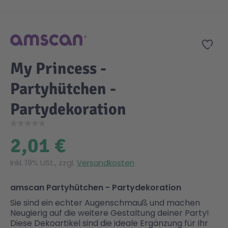
Zum Anfang der Bildgalerie springen
Gesundheit & Pflege
Kinder- & Jugendbücher
Kreativ Spielwaren
Creator
City Life
Zur
Sicherheit
Krimi / Thriller
Kuscheltiere
DC Comics™ Super Heroes
Country
My Princess -
Partyhütchen -
Liebesromane
Puppen & Puppenzubehör
Disney
Fairies
Partydekoration
Sachbücher / Wissen
Puzzle & Legespiele
DUPLO®
Family Fun
2,01 €
Zeit & Reise
Holzspielwaren
Friends
Figures
Inkl. 19% USt., zzgl.
Versandkosten
Elektronische Spielwaren
Jurassic World™
Fun Stars
amscan Partyhütchen - Partydekoration
Sie sind ein echter Augenschmauß und machen
Neugierig auf die weitere Gestaltung deiner Party!
Kreativ
Harry Potter™
Heroes
Diese Dekoartikel sind die ideale Ergänzung für Ihr