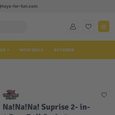
@toys-for-fun.com
MEIN KONTO
MEINE WUNSCHLISTE
WARENK
Suche schließen
Minicart
ULE
WOW DEALS
RATGEBER
Zur 
Na!Na!Na! Suprise 2- in-