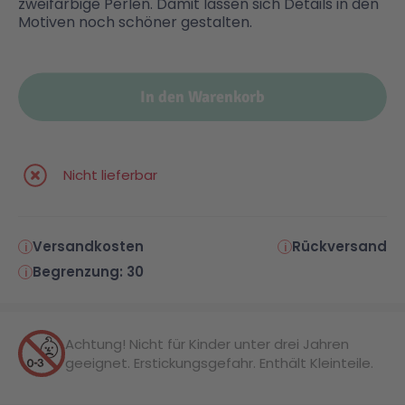
zweifarbige Perlen. Damit lassen sich Details in den
Motiven noch schöner gestalten.
Malen & Zeichnen
Marvel™ Super Heroes
Knights
In den Warenkorb
Minecraft™
NOVELMORE
Minifiguren
Sports Action
Nicht lieferbar
NINJAGO®
VW
Versandkosten
Rückversand
Begrenzung: 30
Speed Champions
Wiltopia
Star Wars™
Aktion
Achtung! Nicht für Kinder unter drei Jahren
geeignet. Erstickungsgefahr. Enthält Kleinteile.
Super Mario
Cars