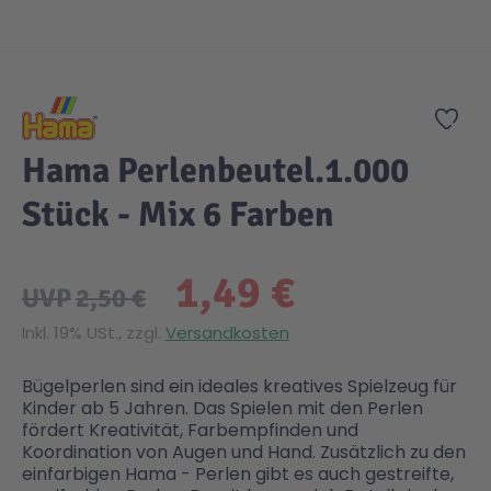
Zum Anfang der Bildgalerie springen
Gesundheit & Pflege
Kinder- & Jugendbücher
Kreativ Spielwaren
Creator
City Life
Zur
Sicherheit
Krimi / Thriller
Kuscheltiere
DC Comics™ Super Heroes
Country
Hama Perlenbeutel.1.000
Liebesromane
Puppen & Puppenzubehör
Disney
Fairies
Stück - Mix 6 Farben
Sachbücher / Wissen
Puzzle & Legespiele
DUPLO®
Family Fun
1,49 €
UVP
2,50 €
Zeit & Reise
Holzspielwaren
Friends
Figures
Inkl. 19% USt., zzgl.
Versandkosten
Bügelperlen sind ein ideales kreatives Spielzeug für
Elektronische Spielwaren
Jurassic World™
Fun Stars
Kinder ab 5 Jahren. Das Spielen mit den Perlen
fördert Kreativität, Farbempfinden und
Koordination von Augen und Hand. Zusätzlich zu den
Kreativ
Harry Potter™
Heroes
einfarbigen Hama - Perlen gibt es auch gestreifte,