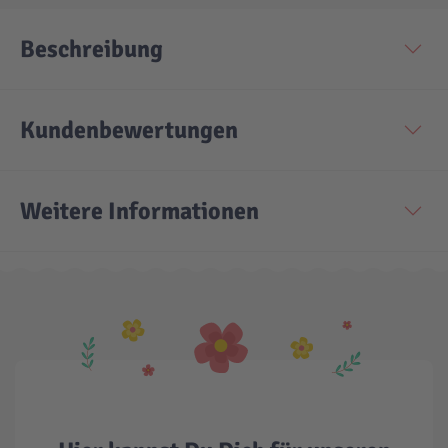
Beschreibung
Technic
Spiel-Ei
Aktion
Kundenbewertungen
Seltene Artikel
Weitere Informationen
LEGO® Blumen