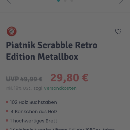
Zum Anfang der Bildgalerie springen
Zur
Piatnik Scrabble Retro
Edition Metallbox
29,80 €
UVP
49,99 €
Inkl. 19% USt., zzgl.
Versandkosten
102 Holz Buchstaben
4 Bänkchen aus Holz
1 hochwertiges Brett