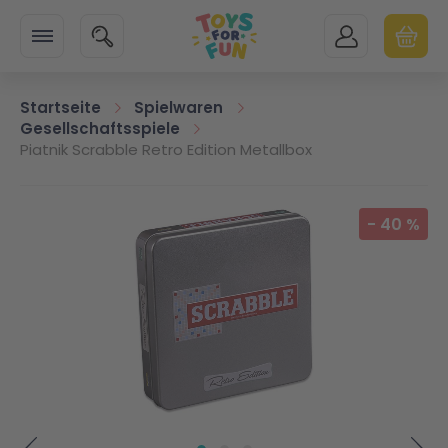
Zur Startseite
SUCHE
MEIN KONTO
WARENK
Minicart
Startseite
Spielwaren
Gesellschaftsspiele
Piatnik Scrabble Retro Edition Metallbox
Zum Ende der Bildgalerie springen
-
40
%