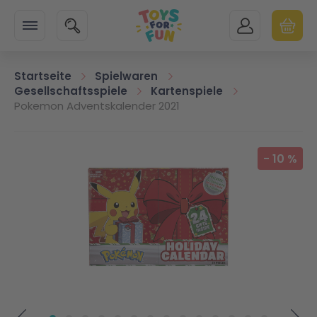
Zur Startseite
SUCHE
MEIN KONTO
WARENK
Minicart
Startseite
Spielwaren
Gesellschaftsspiele
Kartenspiele
Pokemon Adventskalender 2021
Zum Ende der Bildgalerie springen
-
10
%