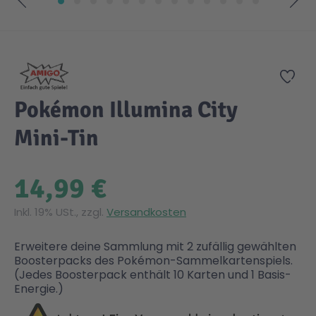
Zum Anfang der Bildgalerie springen
Zur
Pokémon Illumina City
Mini-Tin
14,99 €
Inkl. 19% USt., zzgl.
Versandkosten
Erweitere deine Sammlung mit 2 zufällig gewählten
Boosterpacks des Pokémon-Sammelkartenspiels.
(Jedes Boosterpack enthält 10 Karten und 1 Basis-
Energie.)