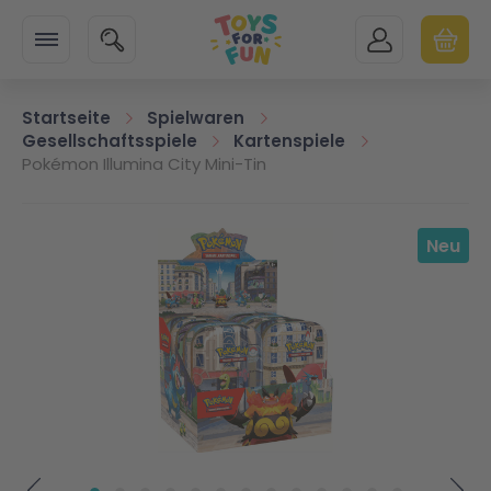
Zur Startseite
SUCHE
MEIN KONTO
WARENK
Minicart
Startseite
Spielwaren
Gesellschaftsspiele
Kartenspiele
Pokémon Illumina City Mini-Tin
Zum Ende der Bildgalerie springen
Neu