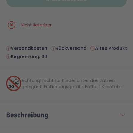
Malen & Zeichnen
Marvel™ Super Heroes
Knights
Nicht lieferbar
Minecraft™
NOVELMORE
Versandkosten
Rückversand
Altes Produkt
Minifiguren
Sports Action
Begrenzung: 30
NINJAGO®
VW
Achtung! Nicht für Kinder unter drei Jahren
geeignet. Erstickungsgefahr. Enthält Kleinteile.
Speed Champions
Wiltopia
Star Wars™
Aktion
Beschreibung
Super Mario
Cars