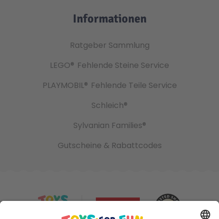
Informationen
Ratgeber Sammlung
LEGO®
Fehlende Steine Service
PLAYMOBIL®
Fehlende Teile Service
Schleich®
Sylvanian Families®
Gutscheine & Rabattcodes