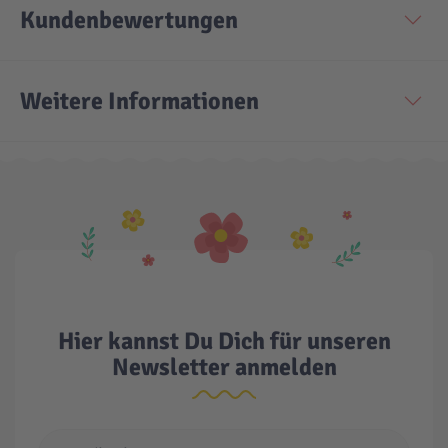
Kundenbewertungen
Technic
Spiel-Ei
Weitere Informationen
Aktion
Seltene Artikel
LEGO® Blumen
Hier kannst Du Dich für unseren
Newsletter anmelden
E-Mail Adresse