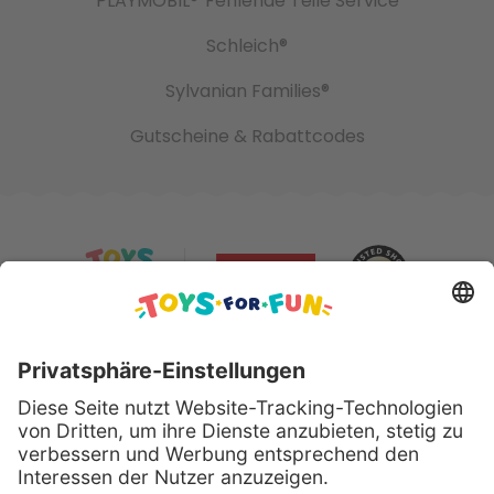
PLAYMOBIL®
Fehlende Teile Service
Schleich®
Sylvanian Families®
Gutscheine & Rabattcodes
Sicher bezahlen mit: