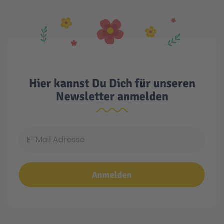
Technic
Spiel-Ei
Aktion
Hier kannst Du Dich für unseren
Seltene Artikel
Newsletter anmelden
LEGO® Blumen
E-Mail Adresse
Anmelden