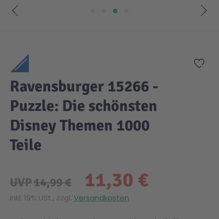
Zum Anfang der Bildgalerie springen
Zur
Ravensburger 15266 -
Puzzle: Die schönsten
Disney Themen 1000
Teile
11,30 €
UVP
14,99 €
Inkl. 19% USt., zzgl.
Versandkosten