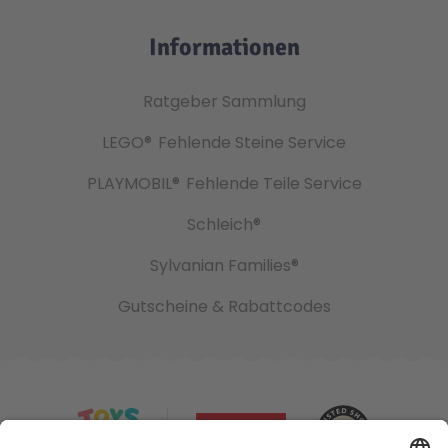
Informationen
Ratgeber Sammlung
LEGO®
Fehlende Steine Service
PLAYMOBIL®
Fehlende Teile Service
Schleich®
Sylvanian Families®
Gutscheine & Rabattcodes