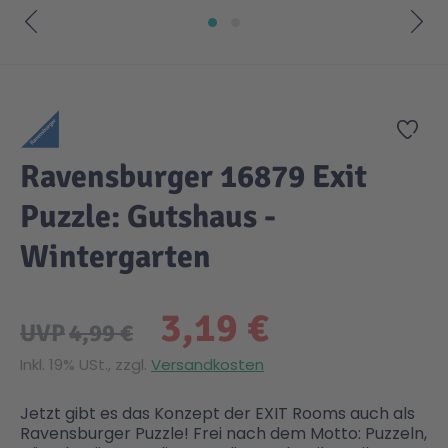
Zum Anfang der Bildgalerie springen
Zur
Ravensburger 16879 Exit
Puzzle: Gutshaus -
Wintergarten
3,19 €
UVP
4,99 €
Inkl. 19% USt., zzgl.
Versandkosten
Jetzt gibt es das Konzept der EXIT Rooms auch als
Ravensburger Puzzle! Frei nach dem Motto: Puzzeln,