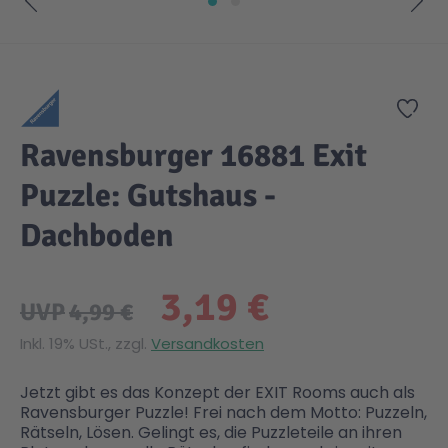
Zum Anfang der Bildgalerie springen
Zur
Ravensburger 16881 Exit
Puzzle: Gutshaus -
Dachboden
3,19 €
UVP
4,99 €
Inkl. 19% USt., zzgl.
Versandkosten
Jetzt gibt es das Konzept der EXIT Rooms auch als
Ravensburger Puzzle! Frei nach dem Motto: Puzzeln,
Rätseln, Lösen. Gelingt es, die Puzzleteile an ihren