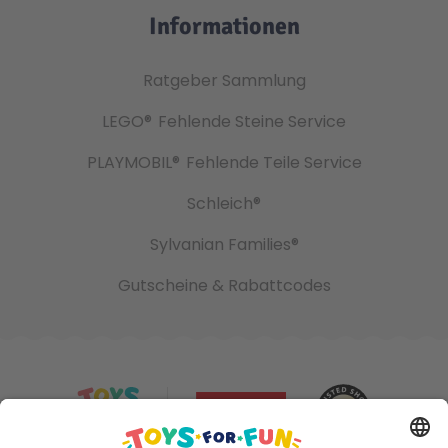
Informationen
Ratgeber Sammlung
LEGO®
Fehlende Steine Service
PLAYMOBIL®
Fehlende Teile Service
Schleich®
Sylvanian Families®
Gutscheine & Rabattcodes