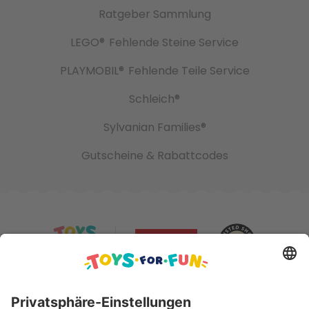
Ratgeber Sammlung
LEGO®
Fehlende Steine Service
PLAYMOBIL®
Fehlende Teile Service
Schleich®
Sylvanian Families®
Gutscheine & Rabattcodes
Sicher bezahlen mit: