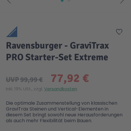
Zum Anfang der Bildgalerie springen
Zur
Ravensburger - GraviTrax
PRO Starter-Set Extreme
77,92 €
UVP
99,99 €
Inkl. 19% USt., zzgl.
Versandkosten
Die optimale Zusammenstellung von klassischen
GraviTrax Steinen und Vertical-Elementen in
diesem Set bringt sowohl neue Herausforderungen
als auch mehr Flexibilität beim Bauen.