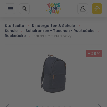
Zur Startseite
SUCHE
MEIN KONTO
WARENK
Minicart
Startseite
Kindergarten & Schule
Schule
Schulranzen - Taschen - Rucksäcke
Rucksäcke
satch FLY - Pure Navy
Zum Ende der Bildgalerie springen
-
28
%