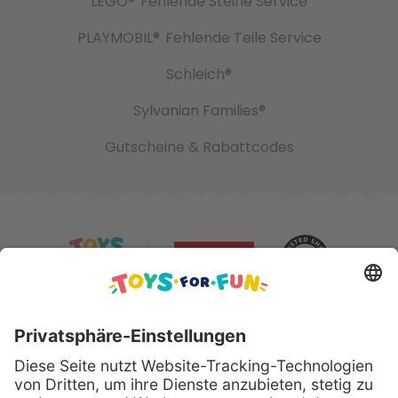
LEGO®
Fehlende Steine Service
PLAYMOBIL®
Fehlende Teile Service
Schleich®
Sylvanian Families®
Gutscheine & Rabattcodes
Sicher bezahlen mit: