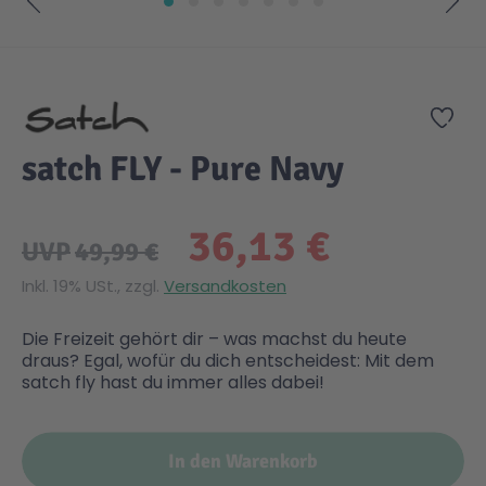
Zum Anfang der Bildgalerie springen
Zur
satch FLY - Pure Navy
36,13 €
UVP
49,99 €
Inkl. 19% USt., zzgl.
Versandkosten
Die Freizeit gehört dir – was machst du heute
draus? Egal, wofür du dich entscheidest: Mit dem
satch fly hast du immer alles dabei!
In den Warenkorb