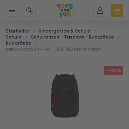
Zur Startseite
SUCHE
MEIN KONTO
WARENK
Minicart
Startseite
Kindergarten & Schule
Schule
Schulranzen - Taschen - Rucksäcke
Rucksäcke
satch Match SAT-MAT-002-820 Fire Phantom
Zum Ende der Bildgalerie springen
-
29
%