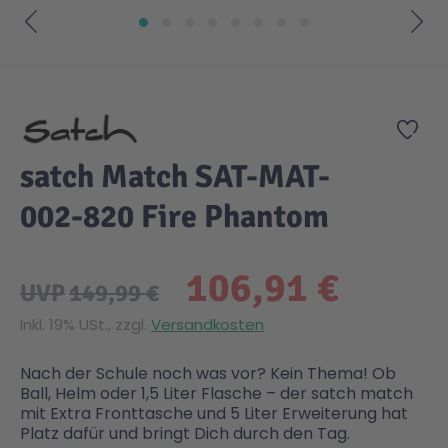
Zum Anfang der Bildgalerie springen
Zur
satch Match SAT-MAT-
002-820 Fire Phantom
106,91 €
UVP
149,99 €
Inkl. 19% USt., zzgl.
Versandkosten
Nach der Schule noch was vor? Kein Thema! Ob
Ball, Helm oder 1,5 Liter Flasche – der satch match
mit Extra Fronttasche und 5 Liter Erweiterung hat
Platz dafür und bringt Dich durch den Tag.