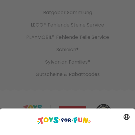
Ratgeber Sammlung
LEGO®
Fehlende Steine Service
PLAYMOBIL®
Fehlende Teile Service
Schleich®
Sylvanian Families®
Gutscheine & Rabattcodes