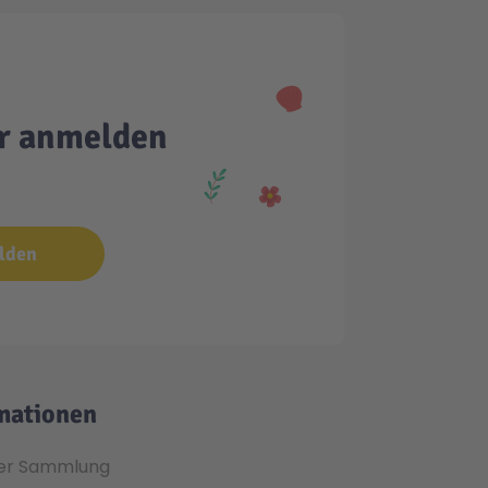
er anmelden
lden
mationen
er Sammlung