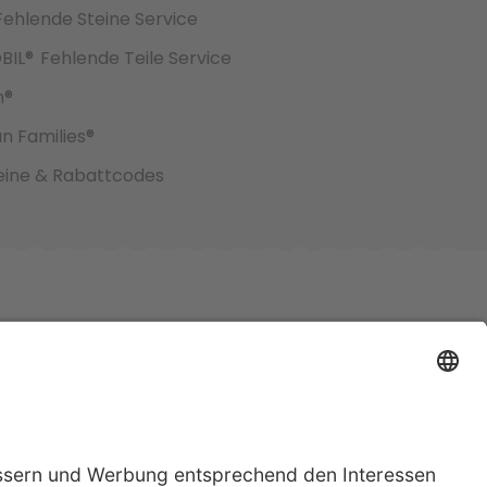
Fehlende Steine Service
BIL®
Fehlende Teile Service
h®
an Families®
ine & Rabattcodes