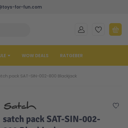
@toys-for-fun.com
MEIN KONTO
MEINE WUNSCHLISTE
WARENK
Suche schließen
Minicart
ULE
WOW DEALS
RATGEBER
atch pack SAT-SIN-002-800 Blackjack
Zur 
satch pack SAT-SIN-002-