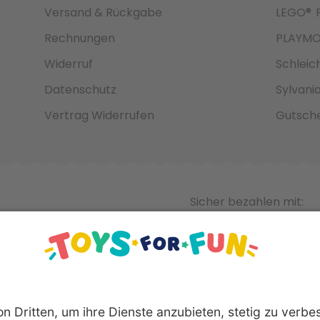
Versand & Rückgabe
LEGO®
Rechnungen
PLAYMO
Widerruf
Schleic
Datenschutz
Sylvani
Vertrag Widerrufen
Gutsche
Sicher bezahlen mit: