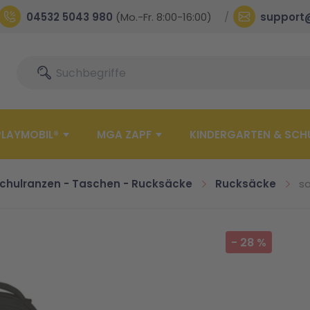
04532 5043 980
(Mo.-Fr. 8:00-16:00)
support
Suche
Suche
PLAYMOBIL®
MGA ZAPF
KINDERGARTEN & SCH
chulranzen - Taschen - Rucksäcke
Rucksäcke
s
-
28
%