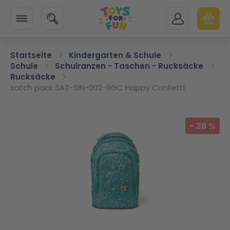
Zur Startseite
SUCHE
MEIN KONTO
WARENK
Minicart
Startseite
Kindergarten & Schule
Schule
Schulranzen - Taschen - Rucksäcke
Rucksäcke
satch pack SAT-SIN-002-9GC Happy Confetti
Zum Ende der Bildgalerie springen
-
28
%