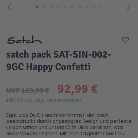
Zum Anfang der Bildgalerie springen
Zur
satch pack SAT-SIN-002-
9GC Happy Confetti
92,99 €
UVP
129,99 €
Inkl. 19% USt., zzgl.
Versandkosten
Egal, was Du Dir auch vornimmst, der pack
beeindruckt durch angesagtes Design und perfekte
Organisation und unterstützt Dich bei allem, was
diese Woche ansteht. Mit dem Organizer hast Du