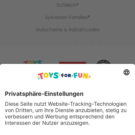
Schleich®
Sylvanian Families®
Gutscheine & Rabattcodes
Sicher bezahlen mit: