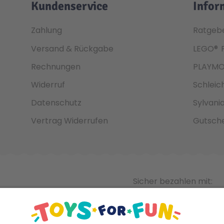
Kundenservice
Infor
Zahlung
Ratgeb
Versand & Rückgabe
LEGO®
Rechnungen
PLAYMO
Widerruf
Schleic
Datenschutz
Sylvani
Vertrag Widerrufen
Gutsche
Sicher bezahlen mit: