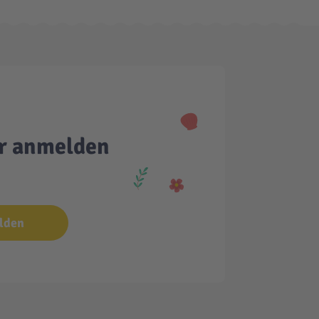
er anmelden
lden