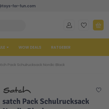
@toys-for-fun.com
MEIN KONTO
MEINE WUNSCHLISTE
WARENK
Suche schließen
Minicart
ULE
WOW DEALS
RATGEBER
tch Pack Schulrucksack Nordic Black
Zur 
satch Pack Schulrucksack