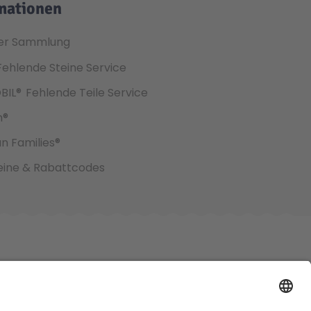
mationen
er Sammlung
Fehlende Steine Service
BIL®
Fehlende Teile Service
h®
an Families®
ine & Rabattcodes