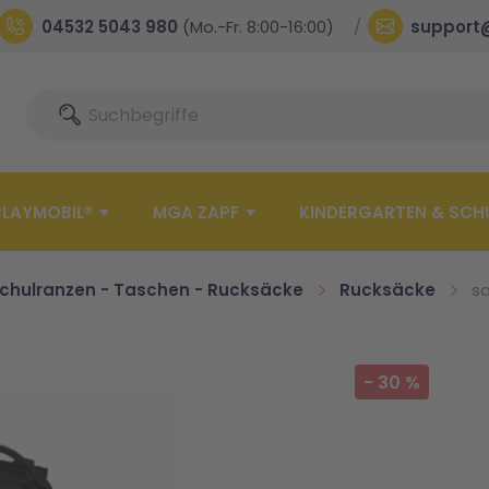
04532 5043 980
(Mo.-Fr. 8:00-16:00)
support
Suche
Suche
PLAYMOBIL®
MGA ZAPF
KINDERGARTEN & SCH
chulranzen - Taschen - Rucksäcke
Rucksäcke
sa
-
30
%