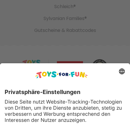
Schleich®
Sylvanian Families®
Gutscheine & Rabattcodes
Sicher bezahlen mit: