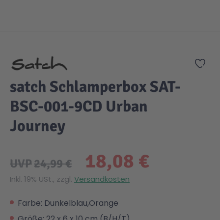
Zum Anfang der Bildgalerie springen
Zur
satch Schlamperbox SAT-
BSC-001-9CD Urban
Journey
18,08 €
UVP
24,99 €
Inkl. 19% USt., zzgl.
Versandkosten
Farbe: Dunkelblau,Orange
Größe: 22 x 6 x 10 cm (B/H/T)