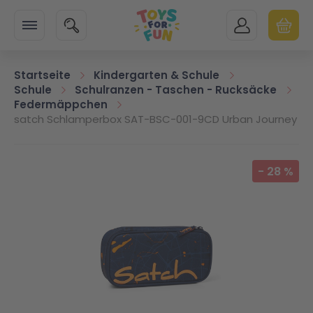
Zur Startseite
SUCHE
MEIN KONTO
WARENK
Minicart
Startseite
Kindergarten & Schule
Schule
Schulranzen - Taschen - Rucksäcke
Federmäppchen
satch Schlamperbox SAT-BSC-001-9CD Urban Journey
Zum Ende der Bildgalerie springen
-
28
%