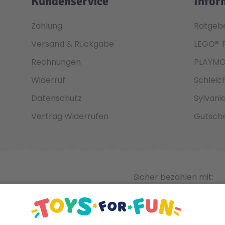
Kundenservice
Infor
Zahlung
Ratgeb
Versand & Rückgabe
LEGO®
Rechnungen
PLAYMO
Widerruf
Schleic
Datenschutz
Sylvani
Vertrag Widerrufen
Gutsche
Sicher bezahlen mit: