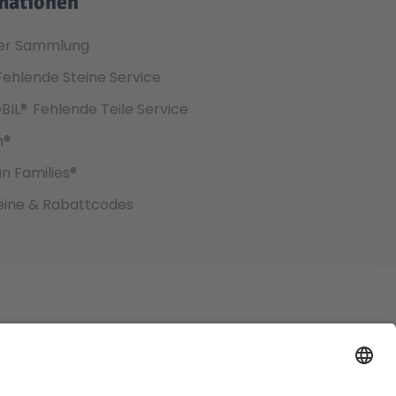
mationen
er Sammlung
Fehlende Steine Service
BIL®
Fehlende Teile Service
h®
an Families®
ine & Rabattcodes