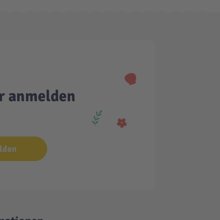
er anmelden
lden