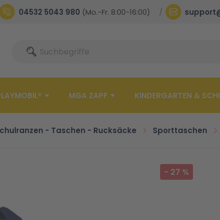
04532 5043 980
(Mo.-Fr. 8:00-16:00)
support
Suche
Suche
PLAYMOBIL®
MGA ZAPF
KINDERGARTEN & SCH
chulranzen - Taschen - Rucksäcke
Sporttaschen
-
27
%