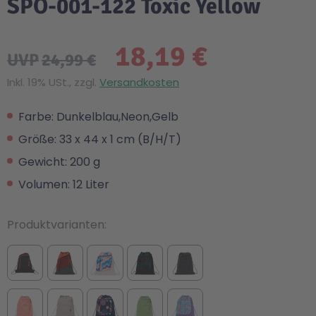
SPO-001-122 Toxic Yellow
18,19 €
UVP
24,99 €
Inkl. 19% USt., zzgl.
Versandkosten
Farbe: Dunkelblau,Neon,Gelb
Größe: 33 x 44 x 1 cm (B/H/T)
Gewicht: 200 g
Volumen: 12 Liter
Produktvarianten