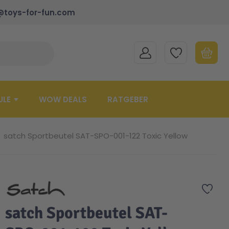
@toys-for-fun.com
MEIN KONTO
MEINE WUNSCHLISTE
WARENK
Suche schließen
Minicart
ULE
WOW DEALS
RATGEBER
satch Sportbeutel SAT-SPO-001-122 Toxic Yellow
Zur 
satch Sportbeutel SAT-