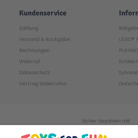
Kundenservice
Infor
Zahlung
Ratgeb
Versand & Rückgabe
LEGO®
Rechnungen
PLAYMO
Widerruf
Schleic
Datenschutz
Sylvani
Vertrag Widerrufen
Gutsche
Sicher bezahlen mit: