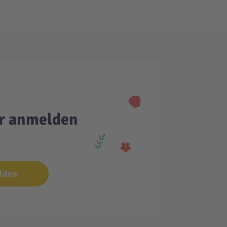
er anmelden
lden