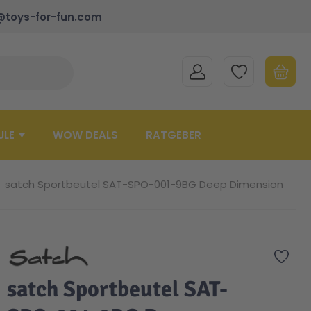
@toys-for-fun.com
MEIN KONTO
MEINE WUNSCHLISTE
WARENK
Suche schließen
Minicart
ULE
WOW DEALS
RATGEBER
satch Sportbeutel SAT-SPO-001-9BG Deep Dimension
Zur 
satch Sportbeutel SAT-