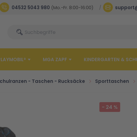
04532 5043 980
(Mo.-Fr. 8:00-16:00)
support
Suche
Suche
PLAYMOBIL®
MGA ZAPF
KINDERGARTEN & SCH
chulranzen - Taschen - Rucksäcke
Sporttaschen
-
24
%