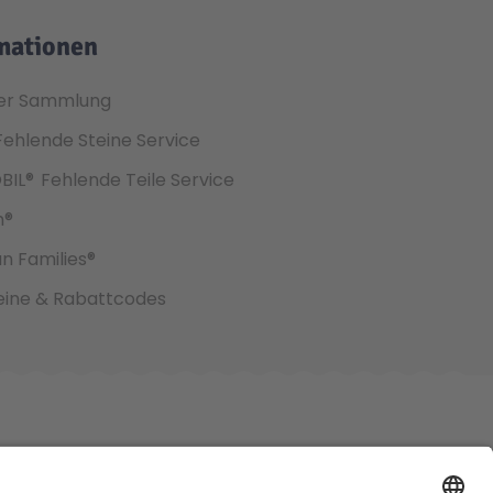
mationen
er Sammlung
Fehlende Steine Service
BIL®
Fehlende Teile Service
h®
an Families®
ine & Rabattcodes