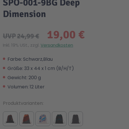
SPO-001-9BG Deep
Dimension
19,00 €
UVP
24,99 €
Inkl. 19% USt., zzgl.
Versandkosten
Farbe: Schwarz,Blau
Größe: 33 x 44 x 1 cm (B/H/T)
Gewicht: 200 g
Volumen: 12 Liter
Produktvarianten