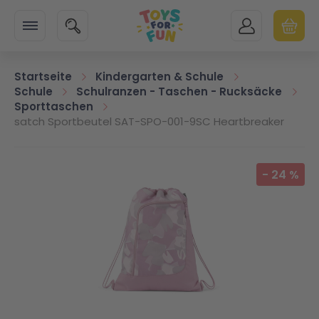
Zur Startseite
SUCHE
MEIN KONTO
WARENK
Minicart
Startseite
Kindergarten & Schule
Schule
Schulranzen - Taschen - Rucksäcke
Sporttaschen
satch Sportbeutel SAT-SPO-001-9SC Heartbreaker
Zum Ende der Bildgalerie springen
-
24
%