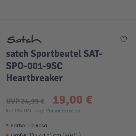
Zum Anfang der Bildgalerie springen
Zur
satch Sportbeutel SAT-
SPO-001-9SC
Heartbreaker
19,00 €
UVP
24,99 €
Inkl. 19% USt., zzgl.
Versandkosten
Farbe: Lila,Rosa
Größe: 33 x 44 x 1 cm (B/H/T)