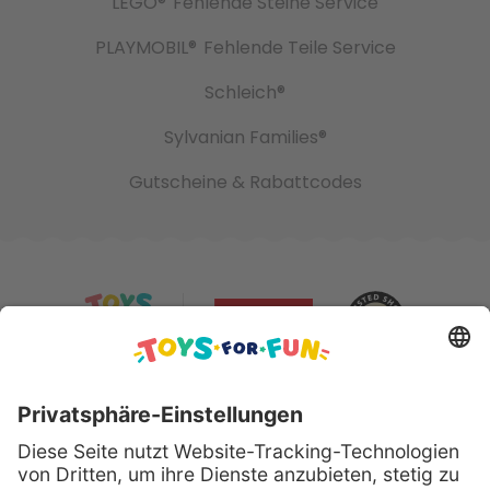
LEGO®
Fehlende Steine Service
PLAYMOBIL®
Fehlende Teile Service
Schleich®
Sylvanian Families®
Gutscheine & Rabattcodes
Sicher bezahlen mit: