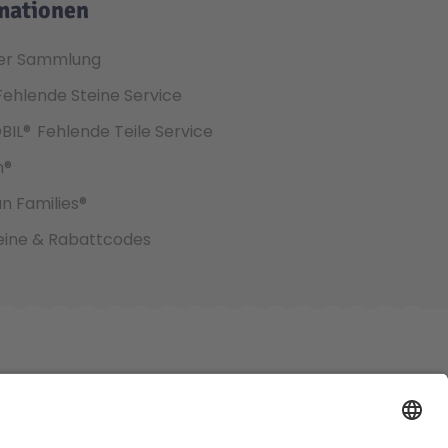
mationen
er Sammlung
Fehlende Steine Service
BIL®
Fehlende Teile Service
h®
an Families®
ine & Rabattcodes