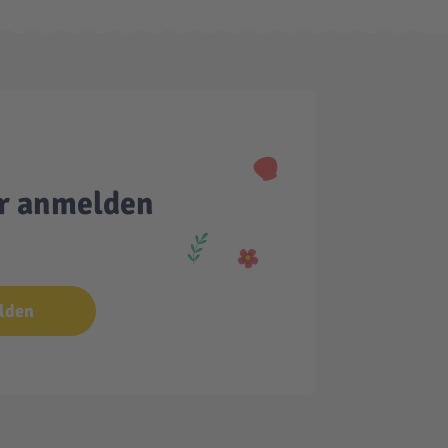
er anmelden
lden