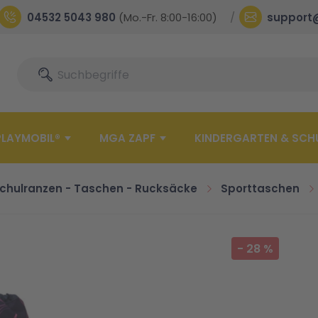
04532 5043 980
(Mo.-Fr. 8:00-16:00)
support
Suche
Suche
PLAYMOBIL®
MGA ZAPF
KINDERGARTEN & SCH
chulranzen - Taschen - Rucksäcke
Sporttaschen
-
28
%