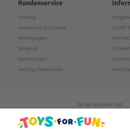
Kundenservice
Infor
Zahlung
Ratgeb
Versand & Rückgabe
LEGO®
Rechnungen
PLAYMO
Widerruf
Schleic
Datenschutz
Sylvani
Vertrag Widerrufen
Gutsche
Sicher bezahlen mit: