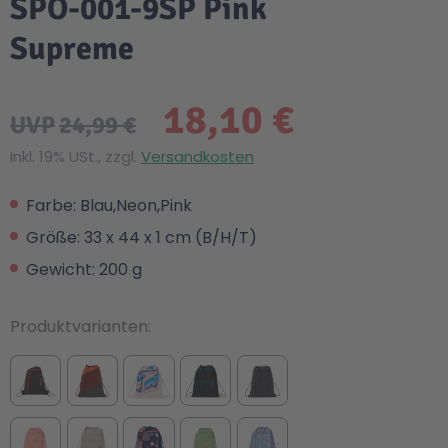
SPO-001-9SP Pink
Supreme
18,10 €
UVP
24,99 €
Inkl. 19% USt., zzgl.
Versandkosten
Farbe: Blau,Neon,Pink
Größe: 33 x 44 x 1 cm (B/H/T)
Gewicht: 200 g
Produktvarianten