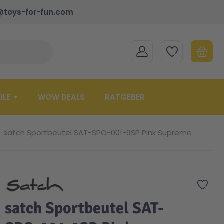
@toys-for-fun.com
MEIN KONTO
MEINE WUNSCHLISTE
WARENK
Suche schließen
Minicart
ULE
WOW DEALS
RATGEBER
satch Sportbeutel SAT-SPO-001-9SP Pink Supreme
Zur 
satch Sportbeutel SAT-