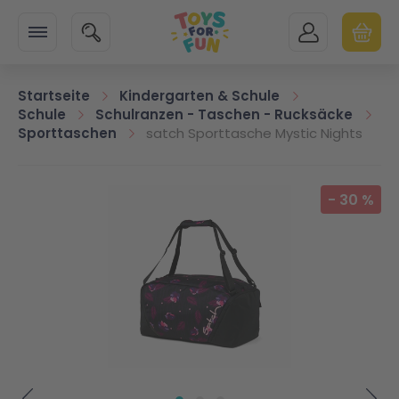
Zur Startseite
SUCHE
MEIN KONTO
WARENK
Minicart
Startseite
Kindergarten & Schule
Schule
Schulranzen - Taschen - Rucksäcke
Sporttaschen
satch Sporttasche Mystic Nights
Zum Ende der Bildgalerie springen
-
30
%