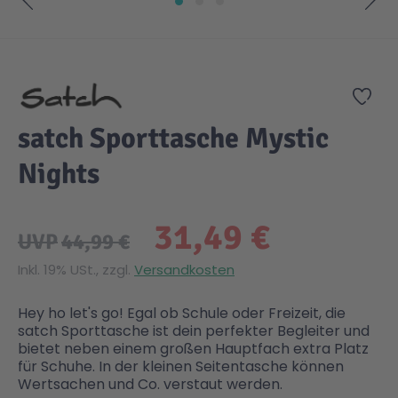
Zum Anfang der Bildgalerie springen
Zur
satch Sporttasche Mystic
Nights
31,49 €
UVP
44,99 €
Inkl. 19% USt., zzgl.
Versandkosten
Hey ho let's go! Egal ob Schule oder Freizeit, die
satch Sporttasche ist dein perfekter Begleiter und
bietet neben einem großen Hauptfach extra Platz
für Schuhe. In der kleinen Seitentasche können
Wertsachen und Co. verstaut werden.