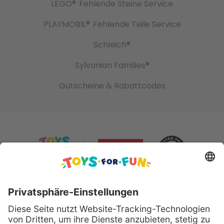
LEGO®
Fehlende Steine Service
PLAYMOBIL®
Fehlende Teile Service
Schleich®
Sylvanian Families®
Gutscheine & Rabattcodes
Sicher bezahlen mit: