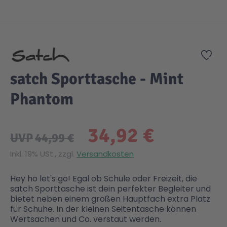
Zum Anfang der Bildgalerie springen
Zur
satch Sporttasche - Mint
Phantom
34,92 €
UVP
44,99 €
Inkl. 19% USt., zzgl.
Versandkosten
Hey ho let's go! Egal ob Schule oder Freizeit, die
satch Sporttasche ist dein perfekter Begleiter und
bietet neben einem großen Hauptfach extra Platz
für Schuhe. In der kleinen Seitentasche können
Wertsachen und Co. verstaut werden.