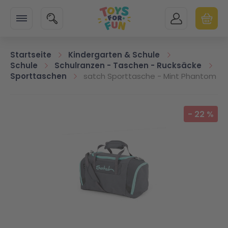
Zur Startseite
SUCHE
MEIN KONTO
WARENK
Minicart
Startseite
Kindergarten & Schule
Schule
Schulranzen - Taschen - Rucksäcke
Sporttaschen
satch Sporttasche - Mint Phantom
Zum Ende der Bildgalerie springen
-
22
%