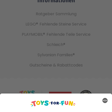
Informationen
Ratgeber Sammlung
LEGO®
Fehlende Steine Service
PLAYMOBIL®
Fehlende Teile Service
Schleich®
Sylvanian Families®
Gutscheine & Rabattcodes