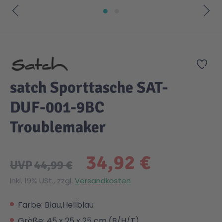
Zum Anfang der Bildgalerie springen
Zur
satch Sporttasche SAT-
DUF-001-9BC
Troublemaker
34,92 €
UVP
44,99 €
Inkl. 19% USt., zzgl.
Versandkosten
Farbe: Blau,Hellblau
Größe: 45 x 25 x 25 cm (B/H/T)