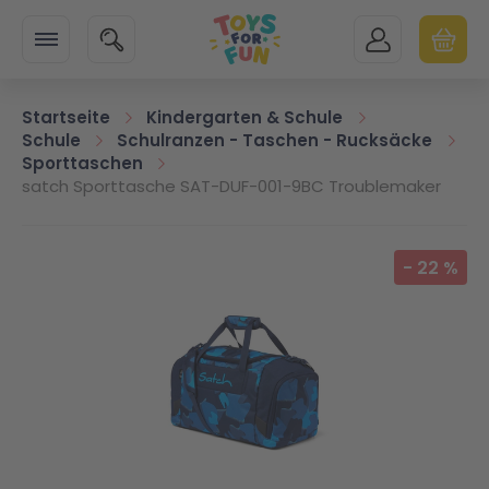
Zur Startseite
SUCHE
MEIN KONTO
WARENK
Minicart
Startseite
Kindergarten & Schule
Schule
Schulranzen - Taschen - Rucksäcke
Sporttaschen
satch Sporttasche SAT-DUF-001-9BC Troublemaker
Zum Ende der Bildgalerie springen
-
22
%