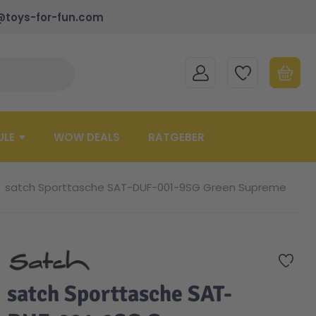
@toys-for-fun.com
MEIN KONTO
MEINE WUNSCHLISTE
WARENK
Suche schließen
Minicart
ULE
WOW DEALS
RATGEBER
satch Sporttasche SAT-DUF-001-9SG Green Supreme
Zur 
satch Sporttasche SAT-