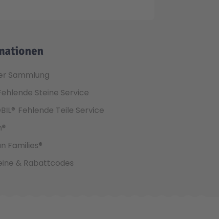
mationen
er Sammlung
Fehlende Steine Service
BIL®
Fehlende Teile Service
h®
an Families®
ine & Rabattcodes