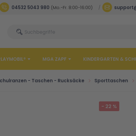
04532 5043 980
(Mo.-Fr. 8:00-16:00)
support
Suche
Suche
PLAYMOBIL®
MGA ZAPF
KINDERGARTEN & SCH
chulranzen - Taschen - Rucksäcke
Sporttaschen
-
22
%