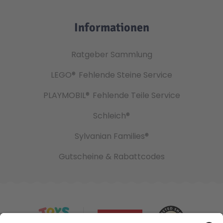
Informationen
Ratgeber Sammlung
LEGO®
Fehlende Steine Service
PLAYMOBIL®
Fehlende Teile Service
Schleich®
Sylvanian Families®
Gutscheine & Rabattcodes