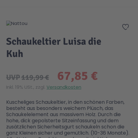
Zum Anfang der Bildgalerie springen
Zur
Schaukeltier Luisa die
Kuh
67,85 €
UVP
119,99 €
Inkl. 19% USt., zzgl.
Versandkosten
Kuscheliges Schaukeltier, in den schönen Farben,
besteht aus besonders weichem Plüsch, das
Schaukelelement aus massivem Holz. Durch die
hohe, dick gepolsterte Sitzeinfassung und dem
zusätzlichen Sicherheitsgurt schaukeln schon die
ganz Kleinen sicher und gemütlich. (10-36 Monate).