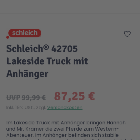
Zum Anfang der Bildgalerie springen
Gesundheit & Pflege
Kinder- & Jugendbücher
Kreativ Spielwaren
Creator
City Life
Zur
Sicherheit
Krimi / Thriller
Kuscheltiere
DC Comics™ Super Heroes
Country
Schleich® 42705
Liebesromane
Puppen & Puppenzubehör
Disney
Fairies
Lakeside Truck mit
Anhänger
Sachbücher / Wissen
Puzzle & Legespiele
DUPLO®
Family Fun
87,25 €
Zeit & Reise
Holzspielwaren
Friends
Figures
UVP
99,99 €
Inkl. 19% USt., zzgl.
Versandkosten
Elektronische Spielwaren
Jurassic World™
Fun Stars
Im Lakeside Truck mit Anhänger bringen Hannah
und Mr. Kramer die zwei Pferde zum Western-
Kreativ
Harry Potter™
Heroes
Abenteuer. Im Anhänger befinden sich stabile