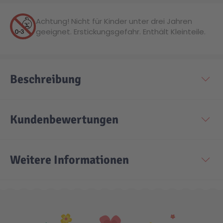
Achtung! Nicht für Kinder unter drei Jahren
Technic
Spiel-Ei
geeignet. Erstickungsgefahr. Enthält Kleinteile.
Aktion
Beschreibung
Seltene Artikel
Kundenbewertungen
LEGO® Blumen
Weitere Informationen