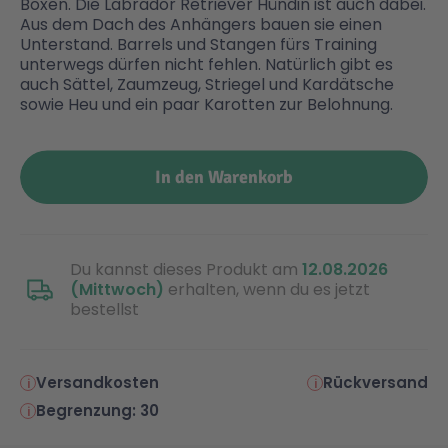
Boxen. Die Labrador Retriever Hündin ist auch dabei.
Aus dem Dach des Anhängers bauen sie einen
Unterstand. Barrels und Stangen fürs Training
Malen & Zeichnen
Marvel™ Super Heroes
Knights
unterwegs dürfen nicht fehlen. Natürlich gibt es
auch Sättel, Zaumzeug, Striegel und Kardätsche
sowie Heu und ein paar Karotten zur Belohnung.
Minecraft™
NOVELMORE
Minifiguren
Sports Action
In den Warenkorb
NINJAGO®
VW
Du kannst dieses Produkt am
12.08.2026
(Mittwoch)
erhalten, wenn du es jetzt
Speed Champions
Wiltopia
bestellst
Star Wars™
Aktion
Versandkosten
Rückversand
Begrenzung: 30
Super Mario
Cars