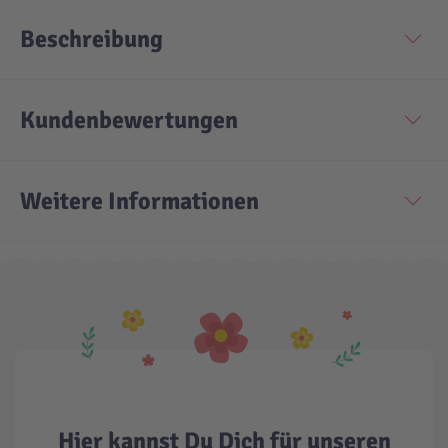
Beschreibung
Technic
Spiel-Ei
Aktion
Kundenbewertungen
Seltene Artikel
Weitere Informationen
LEGO® Blumen
Hier kannst Du Dich für unseren