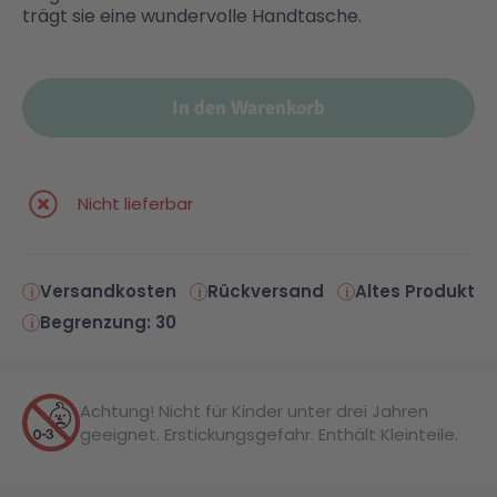
trägt sie eine wundervolle Handtasche.
Malen & Zeichnen
Marvel™ Super Heroes
Knights
In den Warenkorb
Minecraft™
NOVELMORE
Minifiguren
Sports Action
Nicht lieferbar
NINJAGO®
VW
Versandkosten
Rückversand
Altes Produkt
Begrenzung: 30
Speed Champions
Wiltopia
Star Wars™
Aktion
Achtung! Nicht für Kinder unter drei Jahren
geeignet. Erstickungsgefahr. Enthält Kleinteile.
Super Mario
Cars