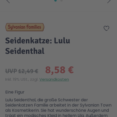
Zum Anfang der Bildgalerie springen
Gesundheit & Pflege
Kinder- & Jugendbücher
Kreativ Spielwaren
Creator
City Life
Zur
Sicherheit
Krimi / Thriller
Kuscheltiere
DC Comics™ Super Heroes
Country
Seidenkatze: Lulu
Liebesromane
Puppen & Puppenzubehör
Disney
Fairies
Seidenthal
Sachbücher / Wissen
Puzzle & Legespiele
DUPLO®
Family Fun
8,58 €
UVP
12,49 €
Zeit & Reise
Holzspielwaren
Friends
Figures
Inkl. 19% USt., zzgl.
Versandkosten
Eine Figur
Elektronische Spielwaren
Jurassic World™
Fun Stars
Lulu Seidenthal, die große Schwester der
Seidenkatzen Familie arbeitet in der Sylvanian Town
als Kosmetikerin. Sie hat wunderschöne Augen und
Kreativ
Harry Potter™
Heroes
trägt ein modisches Kleid in hellem Lila. Außerdem