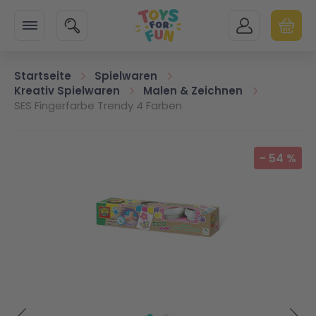
Zur Startseite
SUCHE
MEIN KONTO
WARENK
Minicart
Startseite
Spielwaren
Kreativ Spielwaren
Malen & Zeichnen
SES Fingerfarbe Trendy 4 Farben
Zum Ende der Bildgalerie springen
-
54
%