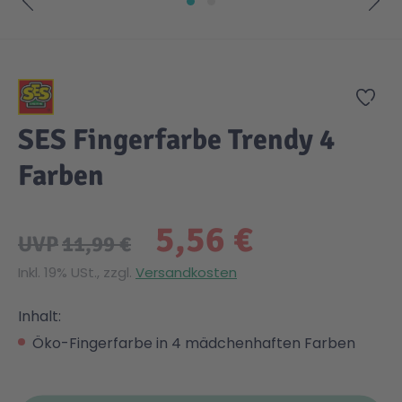
Zum Anfang der Bildgalerie springen
Zur
SES Fingerfarbe Trendy 4
Farben
5,56 €
UVP
11,99 €
Inkl. 19% USt., zzgl.
Versandkosten
Inhalt:
Öko-Fingerfarbe in 4 mädchenhaften Farben