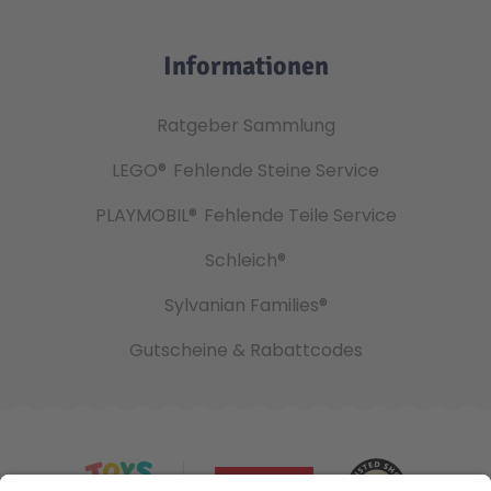
Informationen
Ratgeber Sammlung
LEGO®
Fehlende Steine Service
PLAYMOBIL®
Fehlende Teile Service
Schleich®
Sylvanian Families®
Gutscheine & Rabattcodes