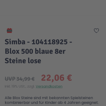
Zum Anfang der Bildgalerie springen
Zur
Simba - 104118925 -
Blox 500 blaue 8er
Steine lose
22,06 €
UVP
34,99 €
Inkl. 19% USt., zzgl.
Versandkosten
Alle Blox Steine sind mit bekannten Spielsteinen
kombinierbar und für Kinder ab 4 Jahren geeignet.