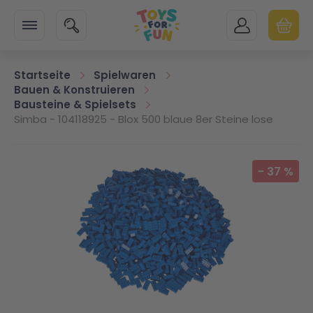
Zur Startseite
SUCHE
MEIN KONTO
WARENK
Minicart
Startseite
Spielwaren
Bauen & Konstruieren
Bausteine & Spielsets
Simba - 104118925 - Blox 500 blaue 8er Steine lose
Zum Ende der Bildgalerie springen
-
37
%