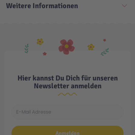
Weitere Informationen
Technic
Spiel-Ei
Aktion
Seltene Artikel
LEGO® Blumen
Hier kannst Du Dich für unseren
Newsletter anmelden
E-Mail Adresse
Anmelden