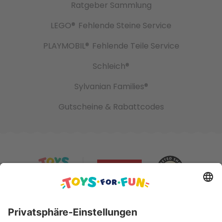
Ratgeber Sammlung
LEGO®
Fehlende Steine Service
PLAYMOBIL®
Fehlende Teile Service
Schleich®
Sylvanian Families®
Gutscheine & Rabattcodes
Sicher bezahlen mit: