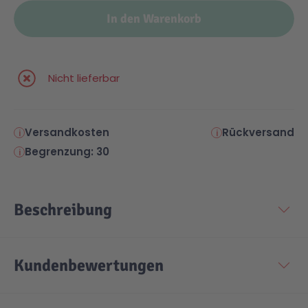
In den Warenkorb
Malen & Zeichnen
Marvel™ Super Heroes
Knights
Minecraft™
NOVELMORE
Nicht lieferbar
Minifiguren
Sports Action
Versandkosten
Rückversand
Begrenzung: 30
NINJAGO®
VW
Beschreibung
Speed Champions
Wiltopia
Star Wars™
Aktion
Kundenbewertungen
Super Mario
Cars