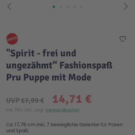
Gesundheit & Pflege
Kinder- & Jugendbücher
Kreativ Spielwaren
Creator
City Life
Zum Anfang der Bildgalerie springen
Sicherheit
Krimi / Thriller
Kuscheltiere
DC Comics™ Super Heroes
Country
Zur
"Spirit - frei und
Liebesromane
Puppen & Puppenzubehör
Disney
Fairies
ungezähmt“ Fashionspaß
Sachbücher / Wissen
Puzzle & Legespiele
DUPLO®
Family Fun
Pru Puppe mit Mode
Zeit & Reise
Holzspielwaren
Friends
Figures
14,71 €
UVP
17,99 €
Inkl. 19% USt., zzgl.
Versandkosten
Elektronische Spielwaren
Jurassic World™
Fun Stars
Ca. 17,78 cm inkl. 7 bewegliche Gelenke für Posen
Kreativ
Harry Potter™
Heroes
und Spaß.