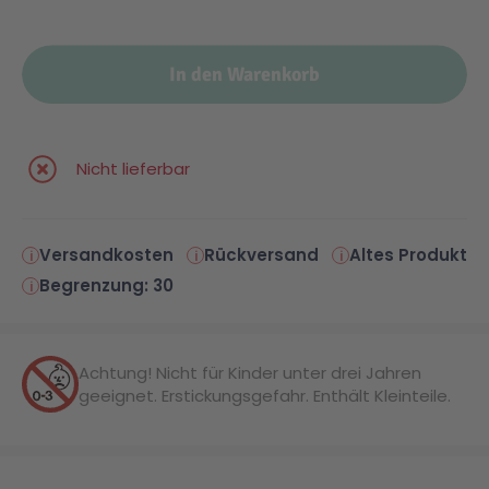
Malen & Zeichnen
Marvel™ Super Heroes
Knights
In den Warenkorb
Minecraft™
NOVELMORE
Nicht lieferbar
Minifiguren
Sports Action
Versandkosten
Rückversand
Altes Produkt
NINJAGO®
VW
Begrenzung: 30
Speed Champions
Wiltopia
Achtung! Nicht für Kinder unter drei Jahren
geeignet. Erstickungsgefahr. Enthält Kleinteile.
Star Wars™
Aktion
Super Mario
Cars