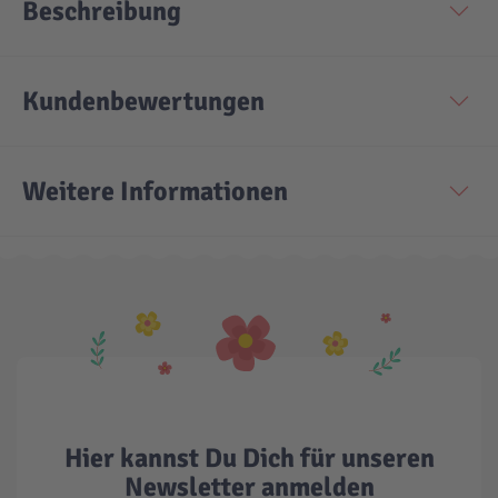
Beschreibung
Technic
Spiel-Ei
Kundenbewertungen
Aktion
Weitere Informationen
Seltene Artikel
LEGO® Blumen
Hier kannst Du Dich für unseren
Newsletter anmelden