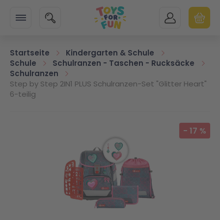
Zur Startseite
SUCHE
MEIN KONTO
WARENK
Minicart
Startseite
Kindergarten & Schule
Schule
Schulranzen - Taschen - Rucksäcke
Schulranzen
Step by Step 2IN1 PLUS Schulranzen-Set "Glitter Heart"
6-teilig
Zum Ende der Bildgalerie springen
-
17
%