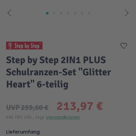
Zum Anfang der Bildgalerie springen
Zur
Step by Step 2IN1 PLUS
Schulranzen-Set "Glitter
Heart" 6-teilig
213,97 €
UVP
259,00 €
Inkl. 19% USt., zzgl.
Versandkosten
Lieferumfang