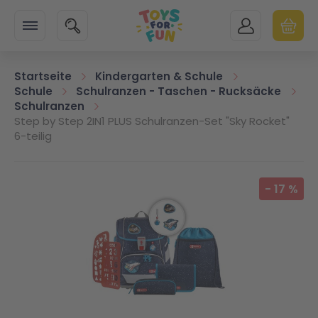
Zur Startseite
SUCHE
MEIN KONTO
WARENK
Minicart
Startseite
Kindergarten & Schule
Schule
Schulranzen - Taschen - Rucksäcke
Schulranzen
Step by Step 2IN1 PLUS Schulranzen-Set "Sky Rocket"
6-teilig
Zum Ende der Bildgalerie springen
-
17
%