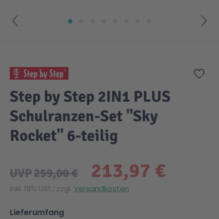
Zum Anfang der Bildgalerie springen
Zur
Step by Step 2IN1 PLUS
Schulranzen-Set "Sky
Rocket" 6-teilig
213,97 €
UVP
259,00 €
Inkl. 19% USt., zzgl.
Versandkosten
Lieferumfang