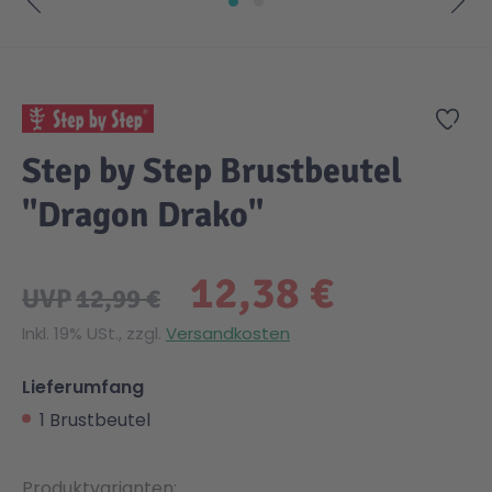
Zum Anfang der Bildgalerie springen
Zur
Step by Step Brustbeutel
"Dragon Drako"
12,38 €
UVP
12,99 €
Inkl. 19% USt., zzgl.
Versandkosten
Lieferumfang
1 Brustbeutel
Produktvarianten