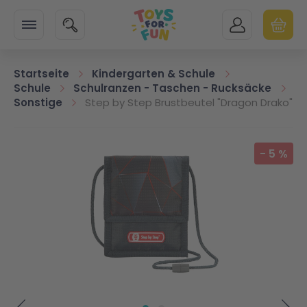
Zur Startseite
SUCHE
MEIN KONTO
WARENK
Minicart
Startseite
Kindergarten & Schule
Schule
Schulranzen - Taschen - Rucksäcke
Sonstige
Step by Step Brustbeutel "Dragon Drako"
Zum Ende der Bildgalerie springen
-
5
%