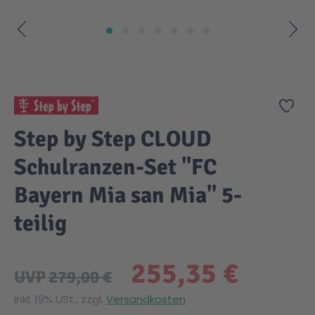
Zum Anfang der Bildgalerie springen
Zur
Step by Step CLOUD
Schulranzen-Set "FC
Bayern Mia san Mia" 5-
teilig
255,35 €
UVP
279,00 €
Inkl. 19% USt., zzgl.
Versandkosten