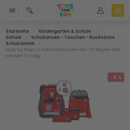
Zur Startseite
SUCHE
MEIN KONTO
WARENK
Minicart
Startseite
Kindergarten & Schule
Schule
Schulranzen - Taschen - Rucksäcke
Schulranzen
Step by Step CLOUD Schulranzen-Set "FC Bayern Mia
san Mia" 5-teilig
Zum Ende der Bildgalerie springen
-
8
%