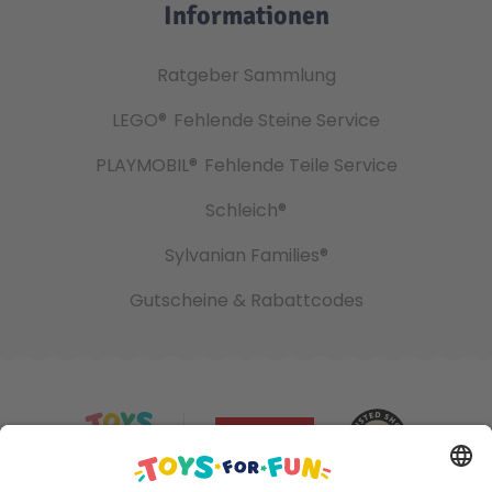
Informationen
Ratgeber Sammlung
LEGO®
Fehlende Steine Service
PLAYMOBIL®
Fehlende Teile Service
Schleich®
Sylvanian Families®
Gutscheine & Rabattcodes