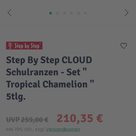
Zum Anfang der Bildgalerie springen
Zur
Step By Step CLOUD
Schulranzen - Set "
Tropical Chamelion "
5tlg.
210,35 €
UVP
259,00 €
Inkl. 19% USt., zzgl.
Versandkosten