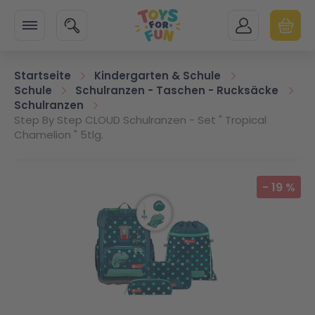
Zur Startseite
SUCHE
MEIN KONTO
WARENK
Minicart
Startseite
Kindergarten & Schule
Schule
Schulranzen - Taschen - Rucksäcke
Schulranzen
Step By Step CLOUD Schulranzen - Set " Tropical
Chamelion " 5tlg.
Zum Ende der Bildgalerie springen
-
19
%