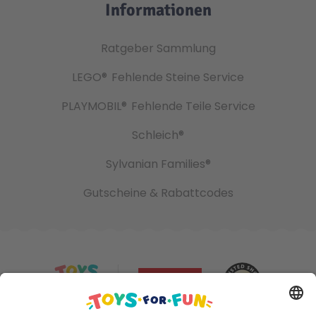
Informationen
Ratgeber Sammlung
LEGO®
Fehlende Steine Service
PLAYMOBIL®
Fehlende Teile Service
Schleich®
Sylvanian Families®
Gutscheine & Rabattcodes