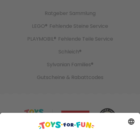
Ratgeber Sammlung
LEGO®
Fehlende Steine Service
PLAYMOBIL®
Fehlende Teile Service
Schleich®
Sylvanian Families®
Gutscheine & Rabattcodes