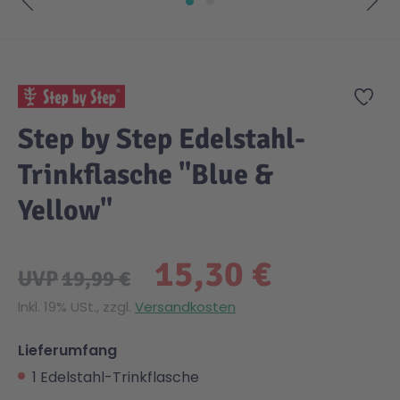
Zum Anfang der Bildgalerie springen
Zur
Step by Step Edelstahl-
Trinkflasche "Blue &
Yellow"
15,30 €
UVP
19,99 €
Inkl. 19% USt., zzgl.
Versandkosten
Lieferumfang
1 Edelstahl-Trinkflasche