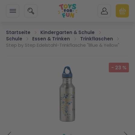
Zur Startseite
SUCHE
MEIN KONTO
WARENK
Minicart
Startseite
Kindergarten & Schule
Schule
Essen & Trinken
Trinkflaschen
Step by Step Edelstahl-Trinkflasche "Blue & Yellow"
Zum Ende der Bildgalerie springen
-
23
%