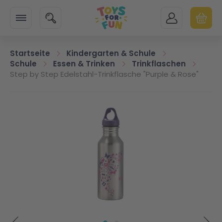
Zur Startseite
SUCHE
MEIN KONTO
WARENK
Minicart
Startseite
Kindergarten & Schule
Schule
Essen & Trinken
Trinkflaschen
Step by Step Edelstahl-Trinkflasche "Purple & Rose"
Zum Ende der Bildgalerie springen