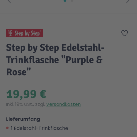
Zum Anfang der Bildgalerie springen
Zur
Step by Step Edelstahl-
Trinkflasche "Purple &
Rose"
19,99 €
Inkl. 19% USt., zzgl.
Versandkosten
Lieferumfang
1 Edelstahl-Trinkflasche