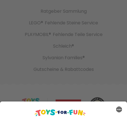
Ratgeber Sammlung
LEGO®
Fehlende Steine Service
PLAYMOBIL®
Fehlende Teile Service
Schleich®
Sylvanian Families®
Gutscheine & Rabattcodes