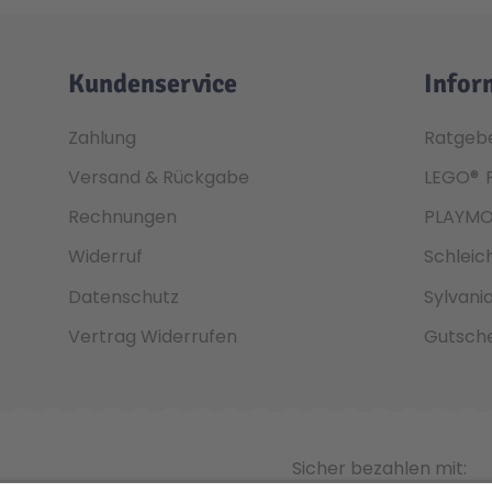
Kundenservice
Infor
Zahlung
Ratgeb
Versand & Rückgabe
LEGO®
Rechnungen
PLAYMO
Widerruf
Schleic
Datenschutz
Sylvani
Vertrag Widerrufen
Gutsche
Sicher bezahlen mit: