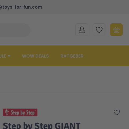
@toys-for-fun.com
MEIN KONTO
MEINE WUNSCHLISTE
WARENK
Suche schließen
Minicart
ULE
WOW DEALS
RATGEBER
Zur 
Step by Step GIANT