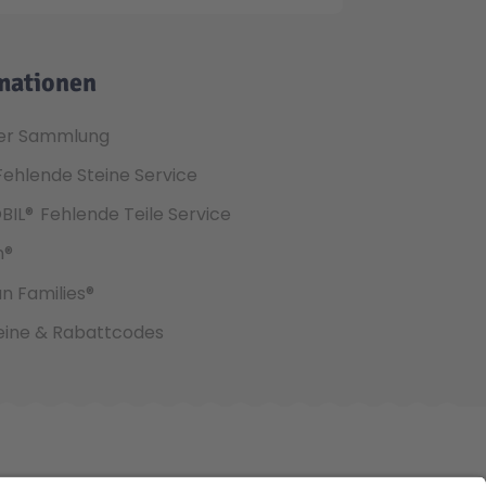
mationen
er Sammlung
Fehlende Steine Service
BIL®
Fehlende Teile Service
h®
an Families®
ine & Rabattcodes