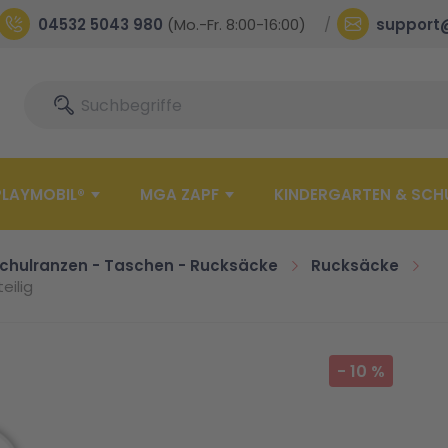
04532 5043 980
(Mo.-Fr. 8:00-16:00)
support
Suche
Suche
PLAYMOBIL®
MGA ZAPF
KINDERGARTEN & SCH
chulranzen - Taschen - Rucksäcke
Rucksäcke
eilig
-
10
%