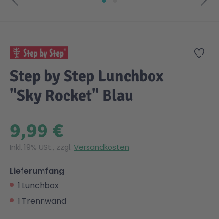
Zum Anfang der Bildgalerie springen
Zur
Step by Step Lunchbox
"Sky Rocket" Blau
9,99 €
Inkl. 19% USt., zzgl.
Versandkosten
Lieferumfang
1 Lunchbox
1 Trennwand