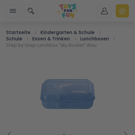
Zur Startseite
SUCHE
MEIN KONTO
WARENK
Minicart
Startseite
Kindergarten & Schule
Schule
Essen & Trinken
Lunchboxen
Step by Step Lunchbox "Sky Rocket" Blau
Zum Ende der Bildgalerie springen