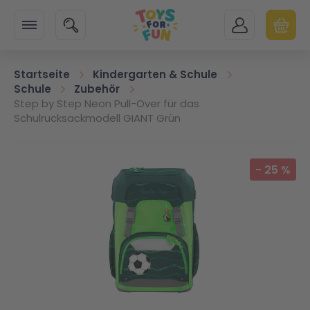
Zur Startseite
SUCHE
MEIN KONTO
WARENK
Minicart
Startseite
Kindergarten & Schule
Schule
Zubehör
Step by Step Neon Pull-Over für das
Schulrucksackmodell GIANT Grün
Zum Ende der Bildgalerie springen
-
25
%