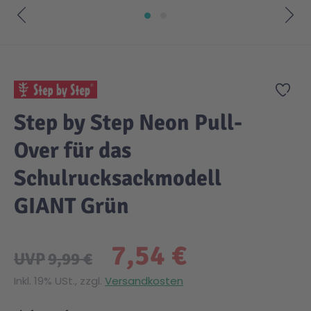
Zum Anfang der Bildgalerie springen
Zur
Step by Step Neon Pull-
Over für das
Schulrucksackmodell
GIANT Grün
7,54 €
UVP
9,99 €
Inkl. 19% USt., zzgl.
Versandkosten