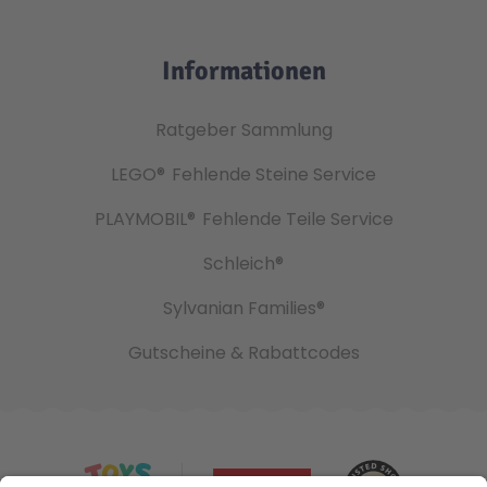
Informationen
Ratgeber Sammlung
LEGO®
Fehlende Steine Service
PLAYMOBIL®
Fehlende Teile Service
Schleich®
Sylvanian Families®
Gutscheine & Rabattcodes