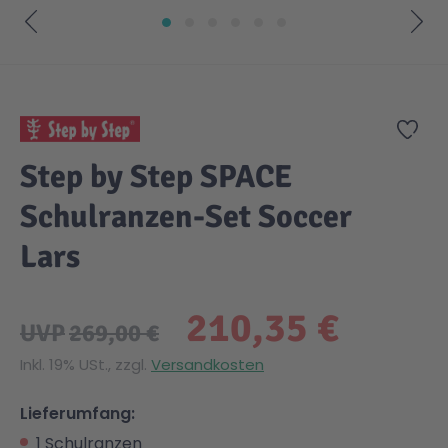
Zum Anfang der Bildgalerie springen
Zur
Step by Step SPACE
Schulranzen-Set Soccer
Lars
210,35 €
UVP
269,00 €
Inkl. 19% USt., zzgl.
Versandkosten
Lieferumfang:
1 Schulranzen