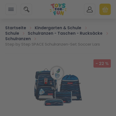
Zur Startseite
SUCHE
MEIN KONTO
WARENK
Minicart
Startseite
Kindergarten & Schule
Schule
Schulranzen - Taschen - Rucksäcke
Schulranzen
Step by Step SPACE Schulranzen-Set Soccer Lars
Zum Ende der Bildgalerie springen
-
22
%