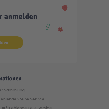
er anmelden
lden
mationen
er Sammlung
Fehlende Steine Service
BIL®
Fehlende Teile Service