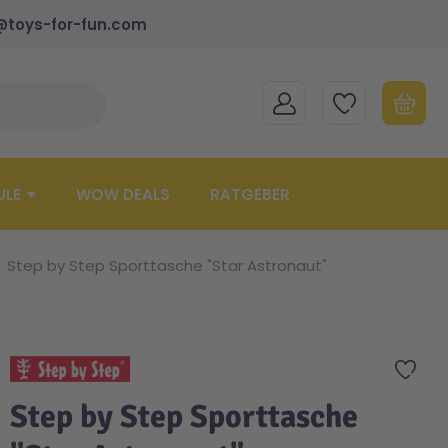
@toys-for-fun.com
MEIN KONTO
MEINE WUNSCHLISTE
WARENK
Suche schließen
Minicart
ULE
WOW DEALS
RATGEBER
Step by Step Sporttasche "Star Astronaut"
Zur 
Step by Step Sporttasche