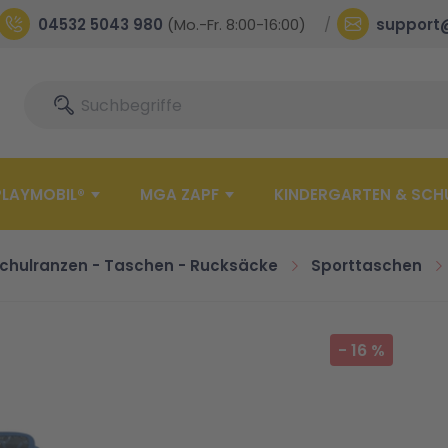
04532 5043 980
(Mo.-Fr. 8:00-16:00)
support
Suche
Suche
PLAYMOBIL®
MGA ZAPF
KINDERGARTEN & SCH
chulranzen - Taschen - Rucksäcke
Sporttaschen
-
16
%