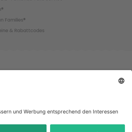
h®
an Families®
ine & Rabattcodes
jeweiligen