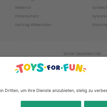
Widerruf
Schleic
Datenschutz
Sylvani
Vertrag Widerrufen
Gutsche
Sicher bezahlen mit:
nnten Produkte und Logos sind eingetragene Warenzeichen der 
Hersteller.