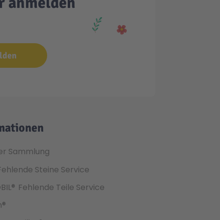
er anmelden
lden
mationen
er Sammlung
Fehlende Steine Service
BIL®
Fehlende Teile Service
h®