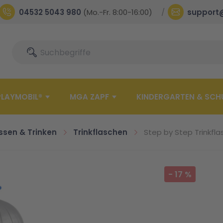
04532 5043 980
(Mo.-Fr. 8:00-16:00)
support
Suche
Suche
PLAYMOBIL®
MGA ZAPF
KINDERGARTEN & SCH
ssen & Trinken
Trinkflaschen
Step by Step Trinkfla
-
17
%