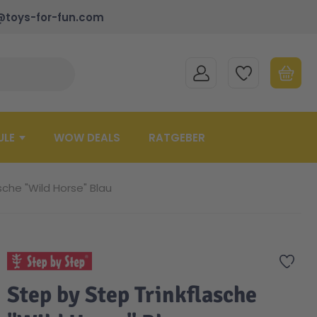
@toys-for-fun.com
MEIN KONTO
MEINE WUNSCHLISTE
WARENK
Suche schließen
Minicart
ULE
WOW DEALS
RATGEBER
sche "Wild Horse" Blau
Zur 
Step by Step Trinkflasche