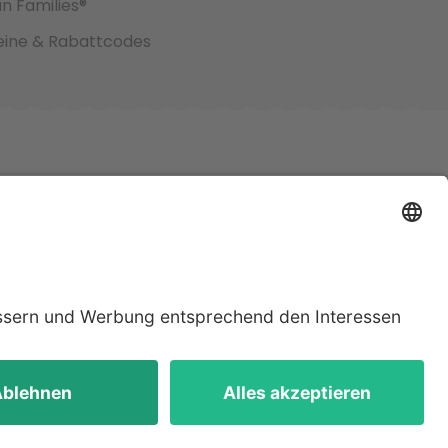
an Families®
ine & Rabattcodes
jeweiligen
lten