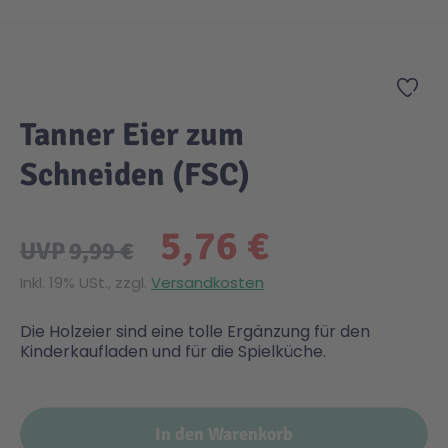
Zum Anfang der Bildgalerie springen
Zur
Tanner Eier zum
Schneiden (FSC)
5,76 €
UVP
9,99 €
Inkl. 19% USt., zzgl.
Versandkosten
Die Holzeier sind eine tolle Ergänzung für den
Kinderkaufladen und für die Spielküche.
In den Warenkorb