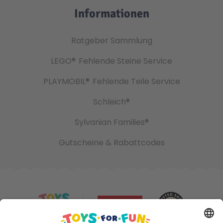
Informationen
Ratgeber Sammlung
LEGO®
Fehlende Steine Service
PLAYMOBIL®
Fehlende Teile Service
Schleich®
Sylvanian Families®
Gutscheine & Rabattcodes